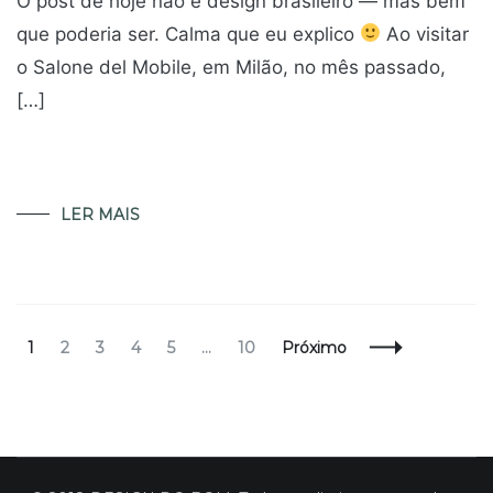
O post de hoje não é design brasileiro — mas bem
que poderia ser. Calma que eu explico
Ao visitar
o Salone del Mobile, em Milão, no mês passado,
[…]
LER MAIS
Navegação
Página
Página
Página
Página
Página
Página
1
2
3
4
5
…
10
Próximo
de
Posts