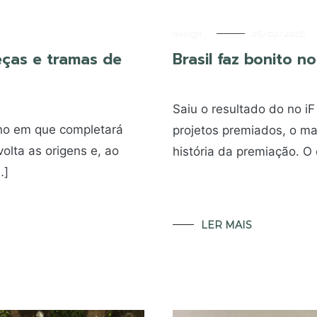
design
26/02/2026
eças e tramas de
Brasil faz bonito 
Saiu o resultado do no iF
no em que completará
projetos premiados, o ma
olta as origens e, ao
história da premiação. O
…]
LER MAIS