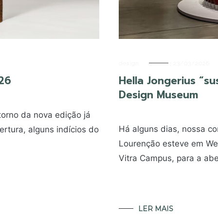
design
23/03/2026
026
Hella Jongerius “su
Design Museum
torno da nova edição já
Há alguns dias, nossa co
tura, alguns indícios do
Lourenção esteve em Wei
Vitra Campus, para a abe
LER MAIS