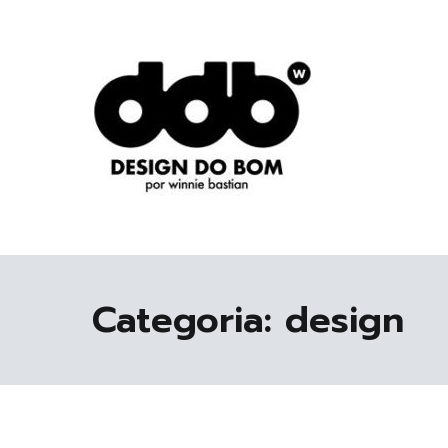
Pular
para
o
conteúdo
Design original, inteligente, inovador, autoral… o
DESIGN DO BOM
Categoria:
design