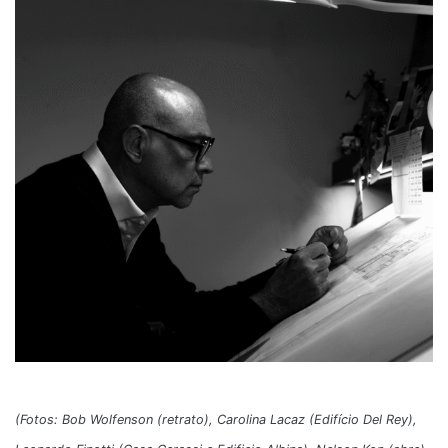
(Fotos: Bob Wolfenson (retrato), Carolina Lacaz (Edifício Del Rey),