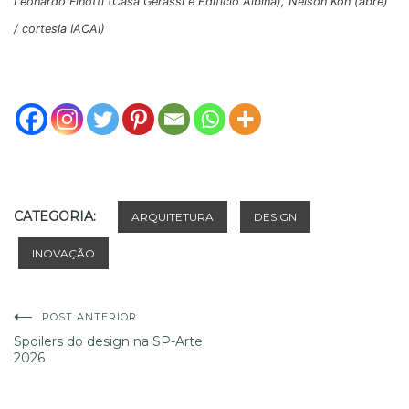
Leonardo Finotti (Casa Gerassi e Edificio Albina), Nelson Kon (abre)
/ cortesia IACAI)
CATEGORIA:
ARQUITETURA
DESIGN
INOVAÇÃO
Navegação
POST ANTERIOR
Spoilers do design na SP-Arte
2026
de