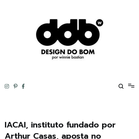
Pular
para
o
conteúdo
Design original, inteligente, inovador, autoral… ou tudo isso ao
DESIGN DO BOM
mesmo tempo!
IACAI, instituto fundado por
Arthur Casas, aposta no