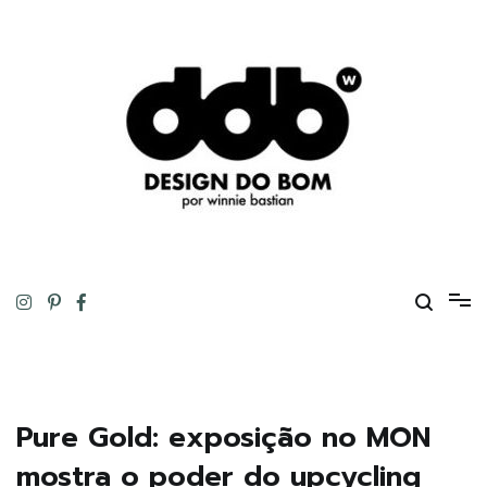
Pular
para
o
conteúdo
Design original, inteligente, inovador, autoral… ou tudo isso ao
DESIGN DO BOM
mesmo tempo!
Pure Gold: exposição no MON
mostra o poder do upcycling