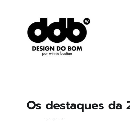
Pular
para
o
conteúdo
Design original, inteligente, inovador, autoral… o
DESIGN DO BOM
Os destaques da 
15/09/2014