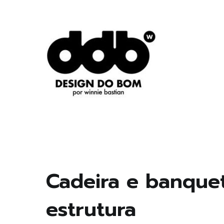
Pular
para
o
conteúdo
Design original, inteligente, inovador, autoral… o
DESIGN DO BOM
Cadeira e banquet
estrutura