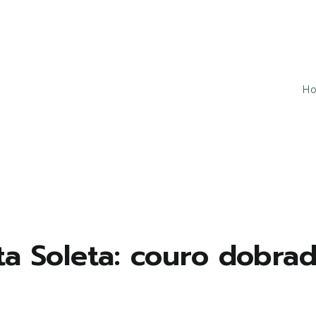
H
u tudo isso ao mesmo tempo!
a Soleta: couro dobrad