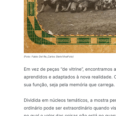
(Foto: Fabio Del Re_Carlos Stein/VivaFoto)
Em vez de peças “de vitrine”, encontramos 
aprendidos e adaptados à nova realidade. 
sua função, seja pela memória que carrega.
Dividida em núcleos temáticos, a mostra per
ordinário pode ser extraordinário quando v
no qual o valor das coisas não está no qua