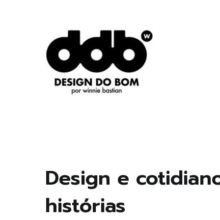
Pular
para
o
conteúdo
Design original, inteligente, inovador, autoral… o
DESIGN DO BOM
Design e cotidian
histórias