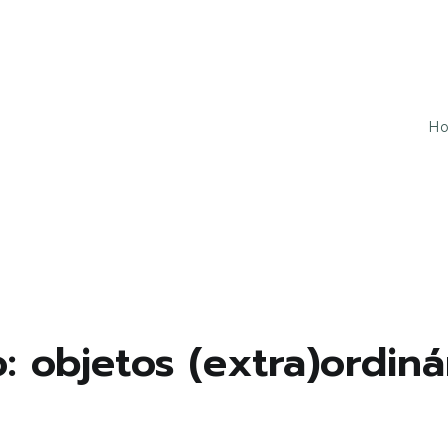
H
u tudo isso ao mesmo tempo!
o: objetos (extra)ordin