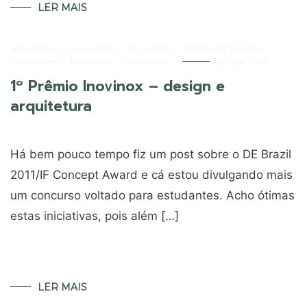
LER MAIS
arquitetura
,
concursos
,
decoração
,
design de produto
,
estudantes
,
interiores
,
urbanismo
19/09/2010
1º Prêmio Inovinox – design e
arquitetura
Há bem pouco tempo fiz um post sobre o DE Brazil
2011/IF Concept Award e cá estou divulgando mais
um concurso voltado para estudantes. Acho ótimas
estas iniciativas, pois além […]
LER MAIS