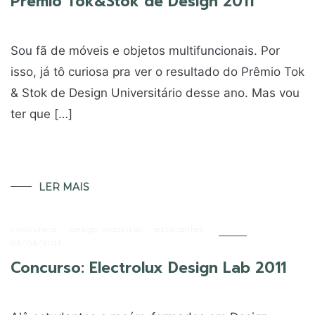
Prêmio Tok&Stok de Design 2011
Sou fã de móveis e objetos multifuncionais. Por
isso, já tô curiosa pra ver o resultado do Prêmio Tok
& Stok de Design Universitário desse ano. Mas vou
ter que […]
LER MAIS
concursos
,
design industrial
,
estudantes
04/04/2011
Concurso: Electrolux Design Lab 2011