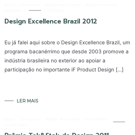
Brasil
,
concursos
,
design de produto
,
design industrial
,
mobiliário
11/07/2011
Design Excellence Brazil 2012
Eu já falei aqui sobre o Design Excellence Brazil, um
programa bacanérrimo que desde 2003 promove a
indústria brasileira no exterior ao apoiar a
participação no importante iF Product Design […]
LER MAIS
Brasil
,
concursos
,
design de produto
,
estudantes
13/06/2011