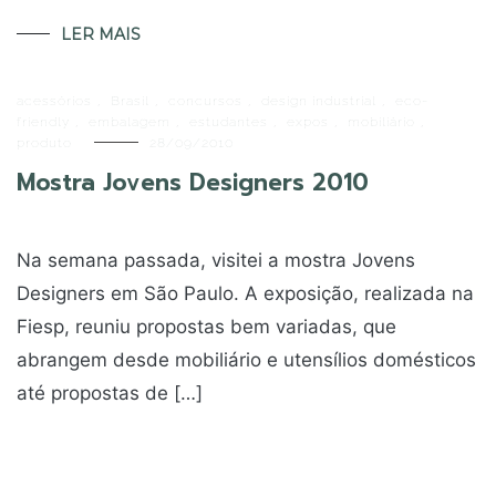
LER MAIS
acessórios
,
Brasil
,
concursos
,
design industrial
,
eco-
friendly
,
embalagem
,
estudantes
,
expos
,
mobiliário
,
produto
28/09/2010
Mostra Jovens Designers 2010
Na semana passada, visitei a mostra Jovens
Designers em São Paulo. A exposição, realizada na
Fiesp, reuniu propostas bem variadas, que
abrangem desde mobiliário e utensílios domésticos
até propostas de […]