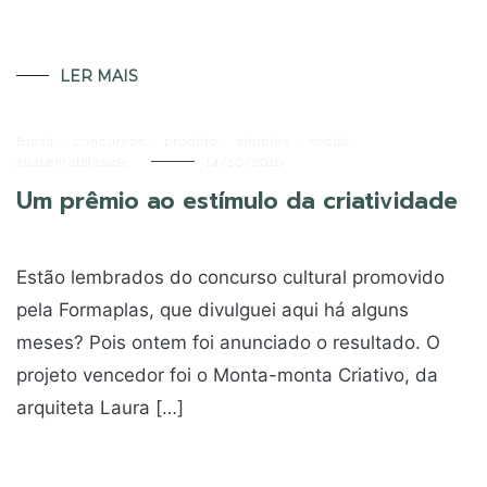
LER MAIS
Brasil
,
concursos
,
produto
,
simples
,
social
,
sustentabilidade
14/10/2010
Um prêmio ao estímulo da criatividade
Estão lembrados do concurso cultural promovido
pela Formaplas, que divulguei aqui há alguns
meses? Pois ontem foi anunciado o resultado. O
projeto vencedor foi o Monta-monta Criativo, da
arquiteta Laura […]