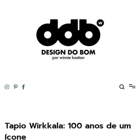
Pular
para
o
conteúdo
Design original, inteligente, inovador, autoral… ou tudo isso ao
DESIGN DO BOM
mesmo tempo!
Tapio Wirkkala: 100 anos de um
ícone