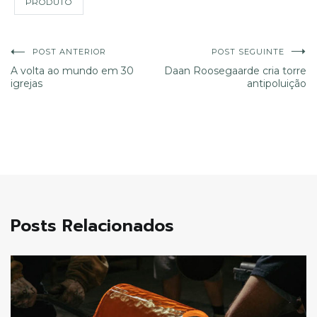
PRODUTO
Navegação
POST ANTERIOR
POST SEGUINTE
A volta ao mundo em 30
Daan Roosegaarde cria torre
igrejas
antipoluição
de
Post
Posts Relacionados