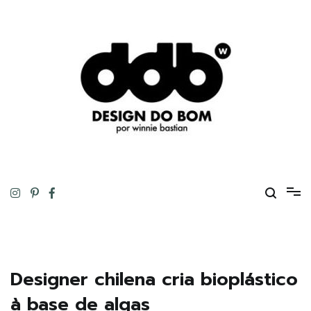
Pular
para
o
conteúdo
Design original, inteligente, inovador, autoral… ou tudo isso ao
DESIGN DO BOM
mesmo tempo!
Designer chilena cria bioplástico
à base de algas