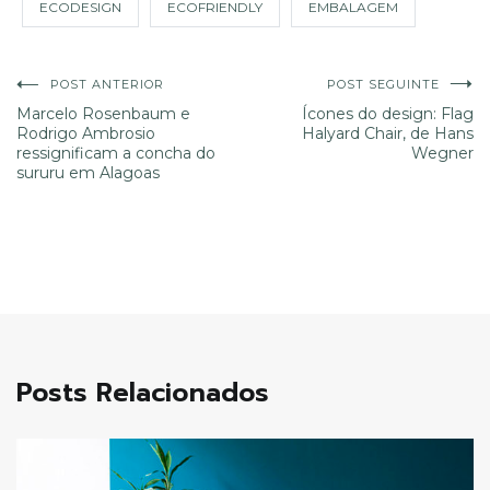
ECODESIGN
ECOFRIENDLY
EMBALAGEM
Navegação
POST ANTERIOR
POST SEGUINTE
Marcelo Rosenbaum e
Ícones do design: Flag
Rodrigo Ambrosio
Halyard Chair, de Hans
de
ressignificam a concha do
Wegner
sururu em Alagoas
Post
Posts Relacionados