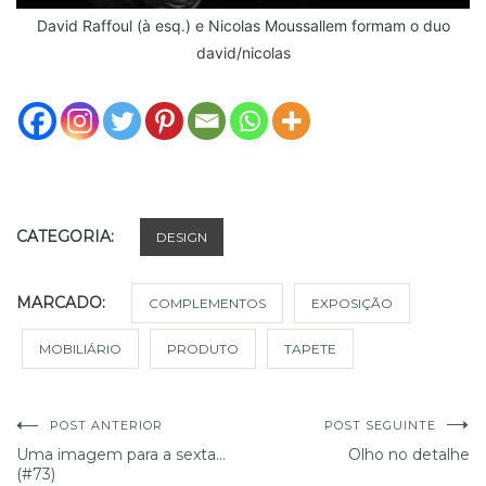
David Raffoul (à esq.) e Nicolas Moussallem formam o duo
david/nicolas
CATEGORIA:
DESIGN
MARCADO:
COMPLEMENTOS
EXPOSIÇÃO
MOBILIÁRIO
PRODUTO
TAPETE
Navegação
POST ANTERIOR
POST SEGUINTE
Uma imagem para a sexta…
Olho no detalhe
(#73)