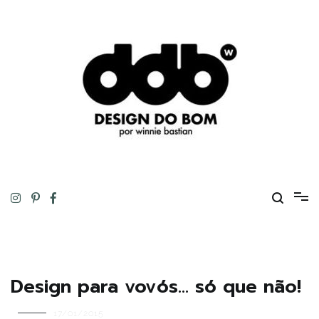
Pular
para
o
conteúdo
Design original, inteligente, inovador, autoral… ou tudo isso ao
DESIGN DO BOM
mesmo tempo!
Design para vovós… só que não!
17/01/2015