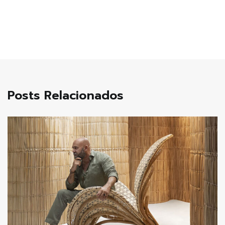
de
Post
Posts Relacionados