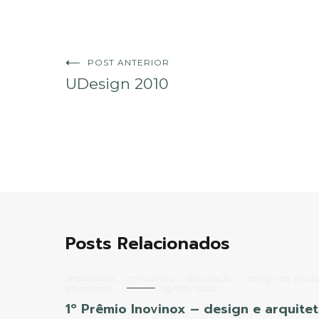
Navegação
POST ANTERIOR
UDesign 2010
de
Post
Posts Relacionados
arquitetura
,
concursos
,
decoração
,
design de prod
urbanismo
19/09/2010
1º Prêmio Inovinox – design e arquitet