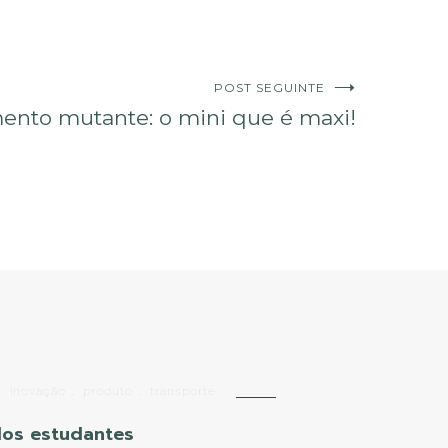
POST SEGUINTE
ento mutante: o mini que é maxi!
,
inovação
,
produto
,
transporte
 dos estudantes