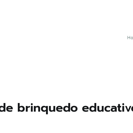
H
u tudo isso ao mesmo tempo!
 de brinquedo educativ