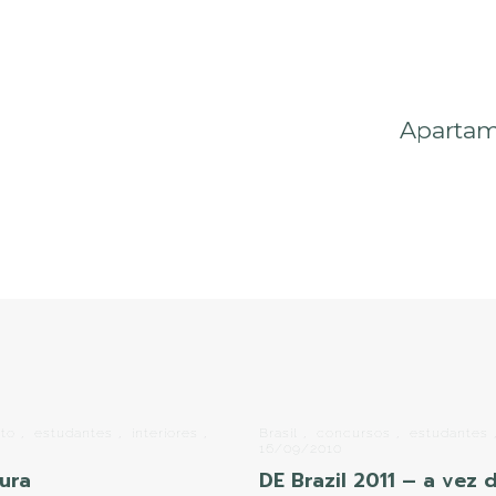
Apartam
uto
,
estudantes
,
interiores
,
Brasil
,
concursos
,
estudantes
16/09/2010
ura
DE Brazil 2011 – a vez