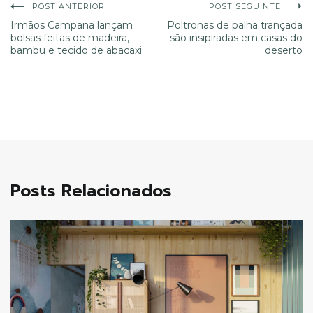
Navegação
POST ANTERIOR
POST SEGUINTE
Irmãos Campana lançam
Poltronas de palha trançada
bolsas feitas de madeira,
são insipiradas em casas do
de
bambu e tecido de abacaxi
deserto
Post
Posts Relacionados