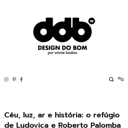
Pular
para
o
conteúdo
Design original, inteligente, inovador, autoral… ou tudo isso ao
DESIGN DO BOM
mesmo tempo!
Céu, luz, ar e história: o refúgio
de Ludovica e Roberto Palomba