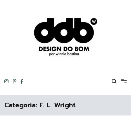
Pular
para
o
conteúdo
Design original, inteligente, inovador, autoral… ou tudo isso ao
DESIGN DO BOM
mesmo tempo!
Categoria:
F. L. Wright