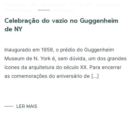
arquitetura
,
arte
,
Bruce Munro
,
F. L. Wright
,
Guggenheim
,
JDS Architects
12/02/2010
Celebração do vazio no Guggenheim
de NY
Inaugurado em 1959, o prédio do Guggenheim
Museum de N. York é, sem dúvida, um dos grandes
ícones da arquitetura do século XX. Para encerrar
as comemorações do aniversário de […]
LER MAIS