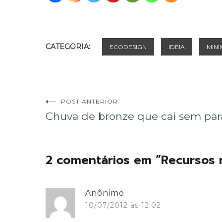
CATEGORIA:
ECODESIGN
IDEIA
MINI
Navegação
POST ANTERIOR
Chuva de bronze que cai sem par
de
Post
2 comentários em “
Recursos 
Anônimo
10/07/2012 às 12:02