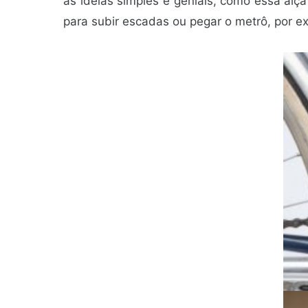
as ideias simples e geniais, como essa alça
para subir escadas ou pegar o metrô, por e