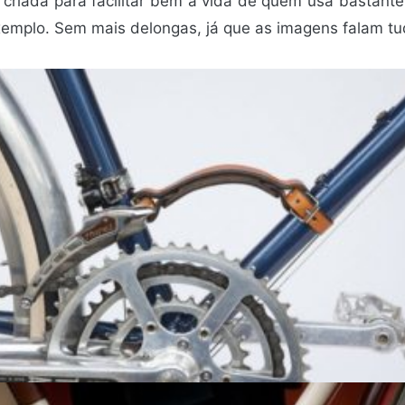
 criada para facilitar bem a vida de quem usa bastante
xemplo. Sem mais delongas, já que as imagens falam tu