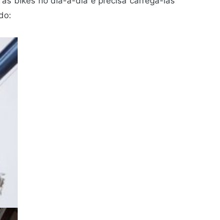
 as bikes no dia-a-dia e precisa carregá-las
do: