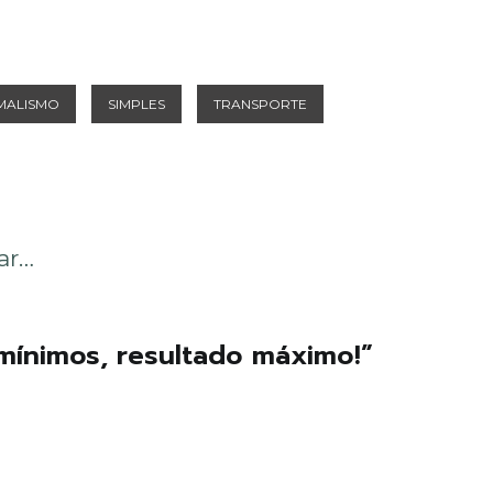
MALISMO
SIMPLES
TRANSPORTE
ar…
mínimos, resultado máximo!
”