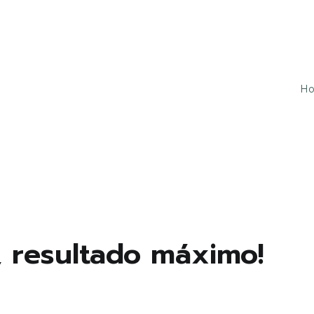
H
u tudo isso ao mesmo tempo!
 resultado máximo!