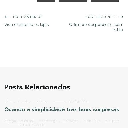
Navegação
POST ANTERIOR
POST SEGUINTE
Vida extra para os lápis
O fim do desperdício… com
estilo!
de
Post
Posts Relacionados
ideia
,
simples
,
videos
09/03/2011
Quando a simplicidade traz boas surpresas
design industrial
,
ecodesign
,
inovação
,
mobiliário
,
simples
10/06/2010