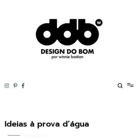
Pular
para
o
conteúdo
Design original, inteligente, inovador, autoral… ou tudo isso ao
DESIGN DO BOM
mesmo tempo!
Ideias à prova d’água
15/02/2010